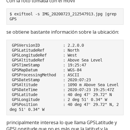
Con la foto tomada con el móvil
$ exiftool -s IMG_20200723_212547913.jpg |grep 
GPS
se obtiene bastante información sobre la ubicación:
 GPSVersionID          : 2.2.0.0

 GPSLatitudeRef        : North

 GPSLongitudeRef       : West

 GPSAltitudeRef        : Above Sea Level

 GPSTimeStamp          : 19:25:47

 GPSMapDatum           : WGS-84

 GPSProcessingMethod   : ASCII

 GPSDateStamp          : 2020:07:23

 GPSAltitude           : 1090 m Above Sea Level

 GPSDateTime           : 2020:07:23 19:25:47Z

 GPSLatitude           : 40 deg 47' 29.72" N

 GPSLongitude          : 2 deg 51' 0.34" W

 GPSPosition           : 40 deg 47' 29.72" N, 2 
deg 51' 0.34" W
principalmente interesa lo que llama GPSLatitude y
GPSLongitude que no es más que la latitud y la